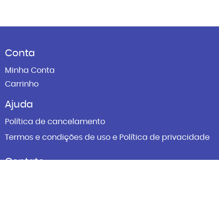
Conta
Minha Conta
Carrinho
Ajuda
Política de cancelamento
Termos e condições de uso e Política de privacidade
Contato
Atendimento ao cliente:
atendimento@sesifacilita.com.br
Horário de atendimento:
08h00 às 18h00 de segunda a sexta-feira